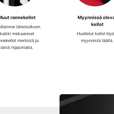
Muut rannekellot
Myynnissä olev
kellot
llamme lähestulkoon
kaikki mekaaniset
Huolletut kellot löy
nnekellot merkistä ja
myynnistä täältä.
iästä riippumatta.