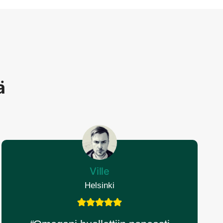
ä
Ville
Helsinki