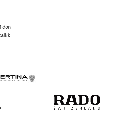
Midon
kaikki