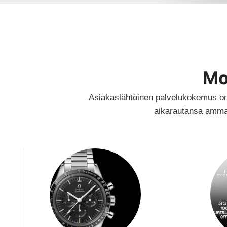
Mo
Asiakaslähtöinen palvelukokemus on p
aikarautansa ammatt