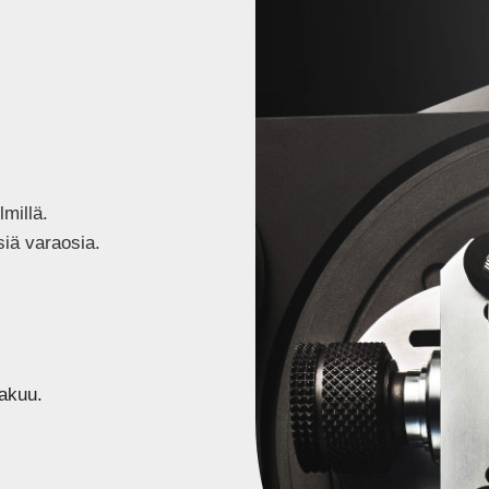
lmillä.
iä varaosia.
akuu.