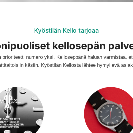
Kyöstilän Kello tarjoaa
nipuoliset kellosepän palve
rioriteetti numero yksi. Kelloseppänä haluan varmistaa, ett
itaitoisiin käsiin. Kyöstilän Kellosta lähtee hymyilevä asiakas