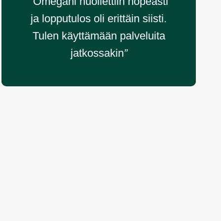
“
Omegani huollettiin nopeasti
ja lopputulos oli erittäin siisti.
Tulen käyttämään palveluita
jatkossakin
”