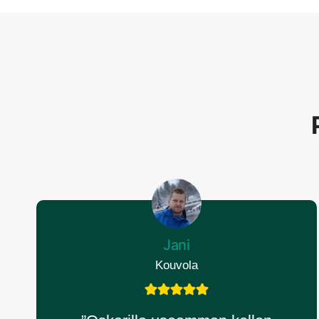
Jani
Kouvola