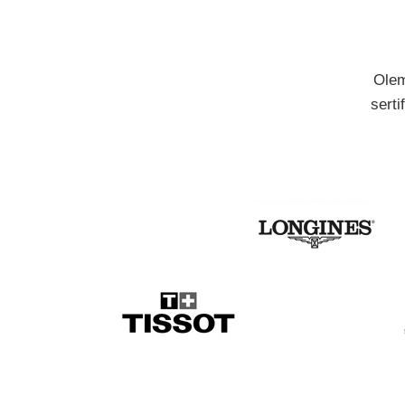
Olem
serti