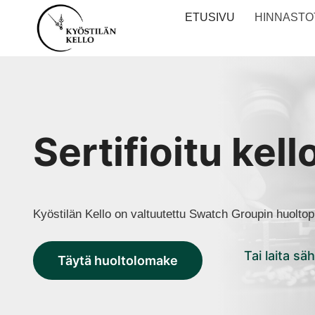
Siirry
ETUSIVU
HINNASTO
sisältöön
Sertifioitu kel
Kyöstilän Kello on valtuutettu Swatch Groupin huoltop
Tai laita sä
Täytä huoltolomake