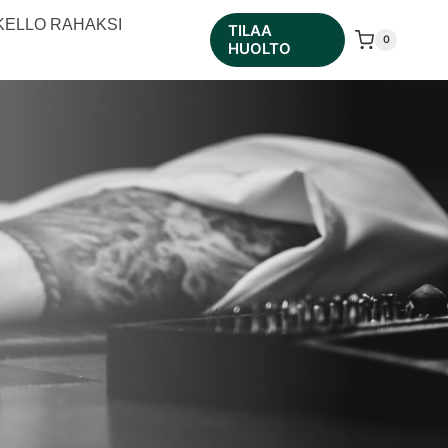
KELLO RAHAKSI
TILAA
0
HUOLTO