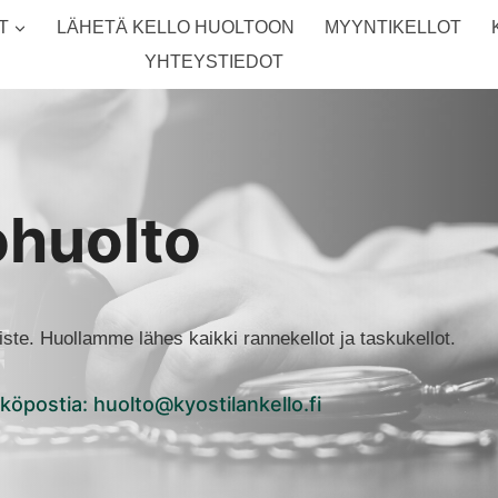
T
LÄHETÄ KELLO HUOLTOON
MYYNTIKELLOT
YHTEYSTIEDOT
lohuolto
iste. Huollamme lähes kaikki rannekellot ja taskukellot.
hköpostia: huolto@kyostilankello.fi