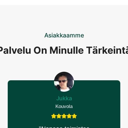
Asiakkaamme
Palvelu On Minulle Tärkeint
Jukka
Kouvola