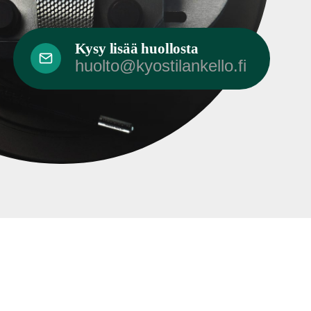
Kysy lisää huollosta
huolto@kyostilankello.fi