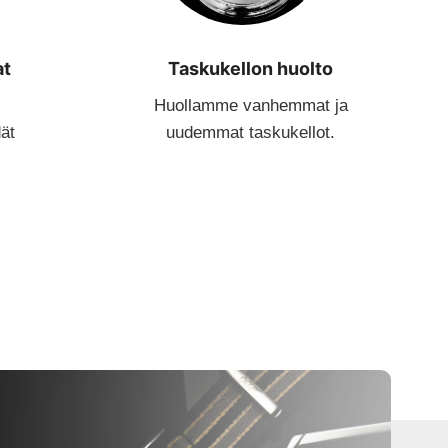
at
Taskukellon huolto
Huollamme vanhemmat ja
dät
uudemmat taskukellot.